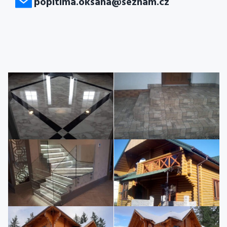
popitima.oksana@seznam.cz