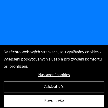
Na těchto webových stránkách jsou využívány cookies k
vylepšení poskytovaných služeb a pro zvýšení komfortu
při prohlížení.
Nastavení cookies
Zakázat vše
© POPITIMA s.r.o. | Vytvořila digitální agentura
4WORKS Solutions
|
Povolit vše
GDPR Ready