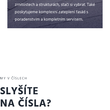
zrnitostech a strukturách, stačí si vybrat. Také
poskytujeme komplexní zateplení fasád s
poradenstvím a kompletním servisem.
MY V ČÍSLECH
SLYŠÍTE
NA ČÍSLA?