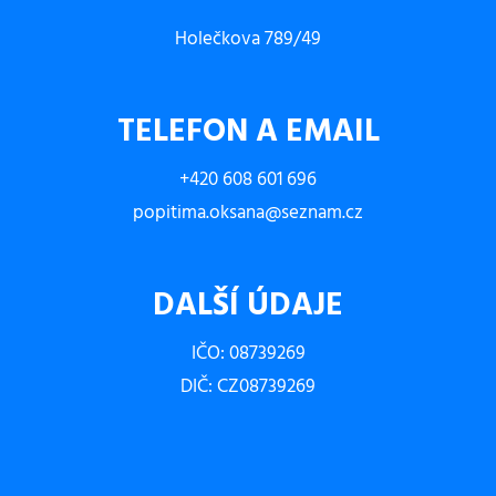
Holečkova 789/49
TELEFON A EMAIL
+420 608 601 696
popitima.oksana@seznam.cz
DALŠÍ ÚDAJE
IČO: 08739269
DIČ: CZ08739269