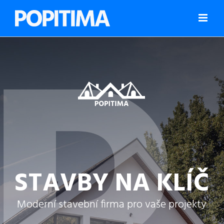
Přeskočit
na
obsah
STAVBY NA KLÍČ
Moderní stavební firma pro vaše projekty